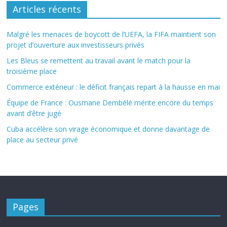
Articles récents
Malgré les menaces de boycott de l’UEFA, la FIFA maintient son
projet d’ouverture aux investisseurs privés
Les Bleus se remettent au travail avant le match pour la
troisième place
Commerce extérieur : le déficit français repart à la hausse en mai
Équipe de France : Ousmane Dembélé mérite encore du temps
avant d’être jugé
Cuba accélère son virage économique et donne davantage de
place au secteur privé
Pages