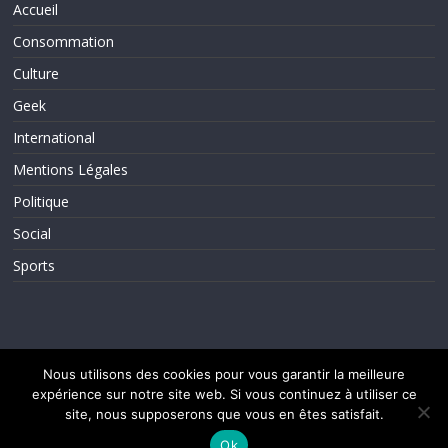
Accueil
Consommation
Culture
Geek
International
Mentions Légales
Politique
Social
Sports
Nous utilisons des cookies pour vous garantir la meilleure
expérience sur notre site web. Si vous continuez à utiliser ce
Copyright © 2026
ActuInfos
. Tous droits réservés.
Theme ColorMag par
ThemeGrill.
. Propulsé par
WordPress
.
site, nous supposerons que vous en êtes satisfait.
Ok