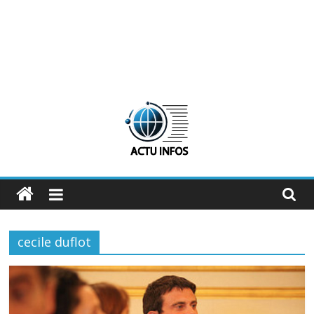
ActuInfos
De
l'actu,
cecile duflot
des
infos
:
ActuInfos
!