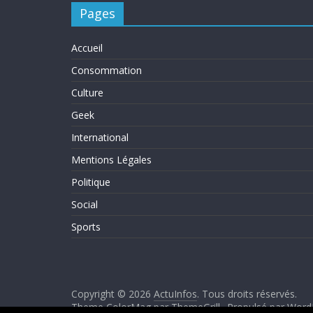
Pages
Accueil
Consommation
Culture
Geek
International
Mentions Légales
Politique
Social
Sports
Copyright © 2026
ActuInfos
. Tous droits réservés.
Theme ColorMag par
ThemeGrill.
. Propulsé par
Word