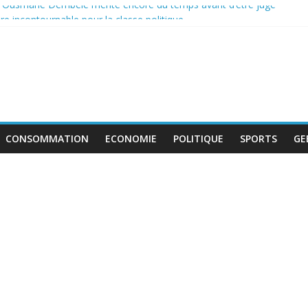
: Ousmane Dembélé mérite encore du temps avant d’être jugé
e incontournable pour la classe politique
 de boycott de l’UEFA, la FIFA maintient son projet d’ouverture aux i
tent au travail avant le match pour la troisième place
 : le déficit français repart à la hausse en mai
CONSOMMATION
ECONOMIE
POLITIQUE
SPORTS
GE