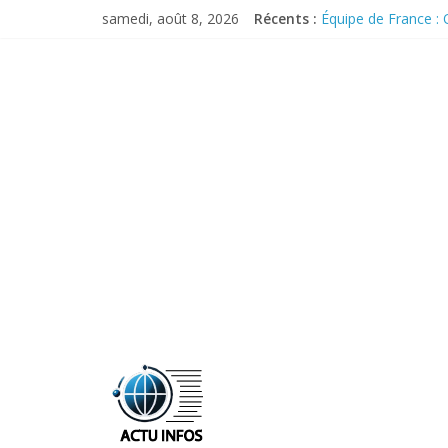
Skip
samedi, août 8, 2026
Récents :
Équipe de France :
to
Pourquoi X demeure 
content
Malgré les menaces 
Les Bleus se remett
Commerce extérieur 
ActuInfos
De