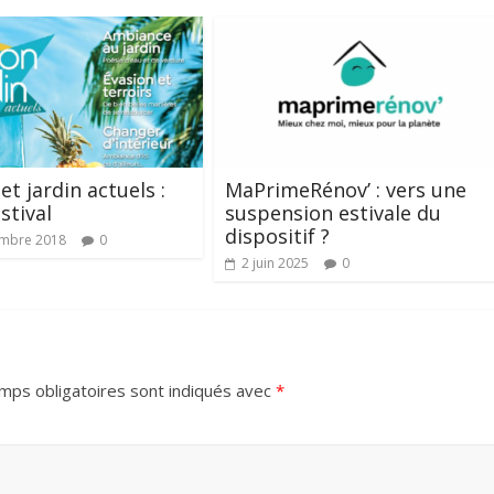
et jardin actuels :
MaPrimeRénov’ : vers une
stival
suspension estivale du
dispositif ?
embre 2018
0
2 juin 2025
0
mps obligatoires sont indiqués avec
*