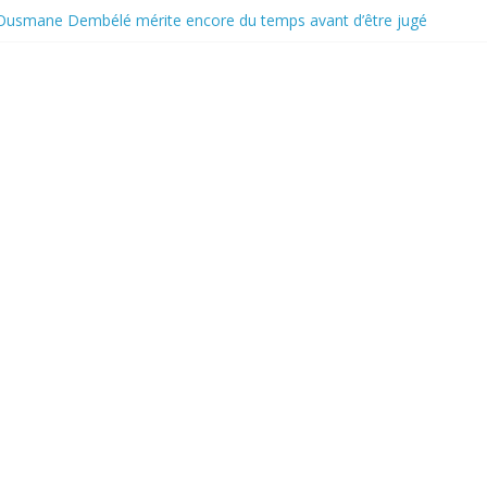
 Ousmane Dembélé mérite encore du temps avant d’être jugé
incontournable pour la classe politique
de boycott de l’UEFA, la FIFA maintient son projet d’ouverture aux in
ent au travail avant le match pour la troisième place
: le déficit français repart à la hausse en mai