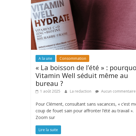
A la une
Consommation
« La boisson de l’été » : pourquo
Vitamin Well séduit même au
bureau ?
1 août 2025
La redaction
Aucun commentaire
Pour Clément, consultant sans vacances, « c’est 
coup de fouet sain pour affronter l’été au travail ».
Zoom sur
Lire la suite