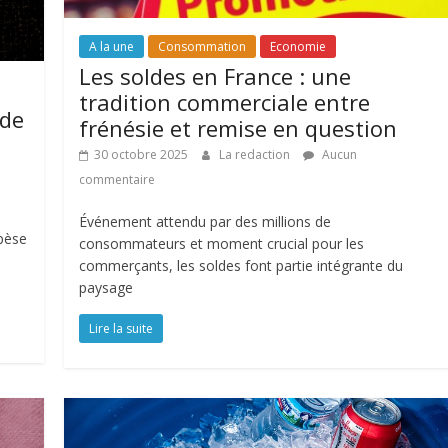
A la une
Consommation
Economie
Les soldes en France : une
tradition commerciale entre
 de
frénésie et remise en question
30 octobre 2025
La redaction
Aucun
commentaire
Événement attendu par des millions de
pèse
consommateurs et moment crucial pour les
commerçants, les soldes font partie intégrante du
paysage
Lire la suite