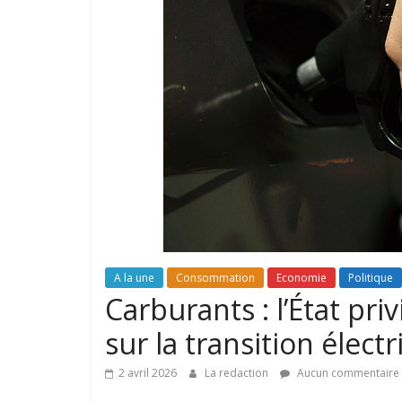
A la une
Consommation
Economie
Politique
Carburants : l’État priv
sur la transition élect
2 avril 2026
La redaction
Aucun commentaire