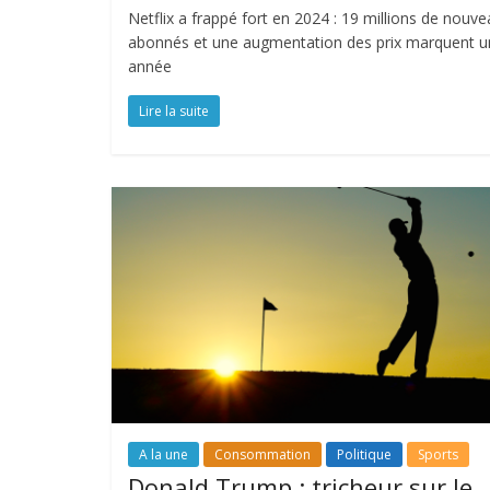
Netflix a frappé fort en 2024 : 19 millions de nouv
abonnés et une augmentation des prix marquent u
année
Lire la suite
A la une
Consommation
Politique
Sports
Donald Trump : tricheur sur le