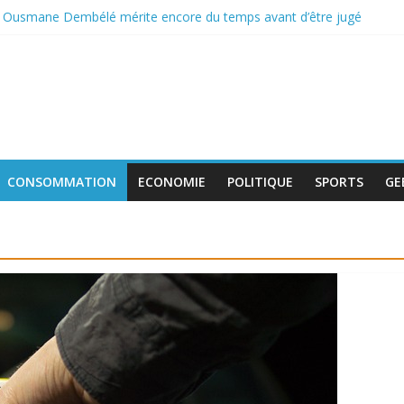
: Ousmane Dembélé mérite encore du temps avant d’être jugé
e incontournable pour la classe politique
 de boycott de l’UEFA, la FIFA maintient son projet d’ouverture aux i
tent au travail avant le match pour la troisième place
 : le déficit français repart à la hausse en mai
CONSOMMATION
ECONOMIE
POLITIQUE
SPORTS
GE