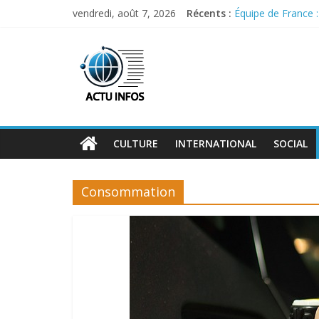
Skip
vendredi, août 7, 2026
Récents :
Équipe de France 
to
Pourquoi X demeur
content
ActuInfos
Malgré les menaces
Les Bleus se remet
Commerce extérieur
De
l'actu,
des
infos
CULTURE
INTERNATIONAL
SOCIAL
:
ActuInfos
!
Consommation