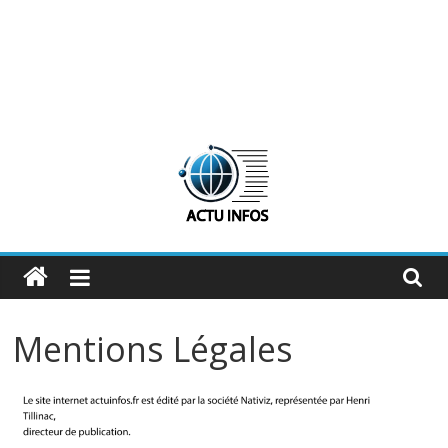
ActuInfos
De
l'actu,
Mentions Légales
des
infos
:
ActuInfos
!