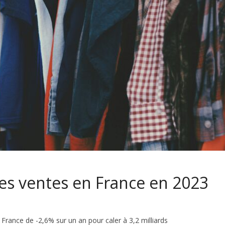
des ventes en France en 2023
 France de -2,6% sur un an pour caler à 3,2 milliards