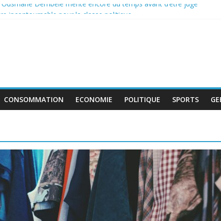
: Ousmane Dembélé mérite encore du temps avant d’être jugé
e incontournable pour la classe politique
 de boycott de l’UEFA, la FIFA maintient son projet d’ouverture aux i
tent au travail avant le match pour la troisième place
 : le déficit français repart à la hausse en mai
CONSOMMATION
ECONOMIE
POLITIQUE
SPORTS
GE