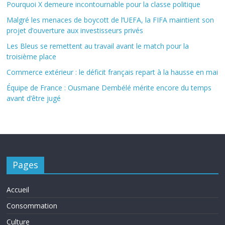
Pourquoi X demeure incontournable pour la classe politique
Malgré les menaces de boycott de l’UEFA, la FIFA maintient son
projet d’ouverture aux investisseurs privés
Les Bleus se remettent au travail avant le match pour la
troisième place
Commerce extérieur : le déficit français repart à la hausse en mai
Équipe de France : Ousmane Dembélé mérite encore du temps
avant d’être jugé
Pages
Accueil
Consommation
Culture