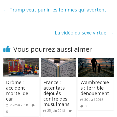
←
Trump veut punir les femmes qui avortent
La vidéo du sexe virtuel
→
Vous pourrez aussi aimer
Drôme :
France :
Wambrechie
accident
attentats
s : terrible
mortel de
déjoués
dénouement
car
contre des
30 avril 2018
musulmans
28 mai 2018
0
25 juin 2018
0