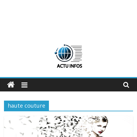
ActuInfos
De
l'actu,
haute couture
des
infos
:
ActuInfos
!