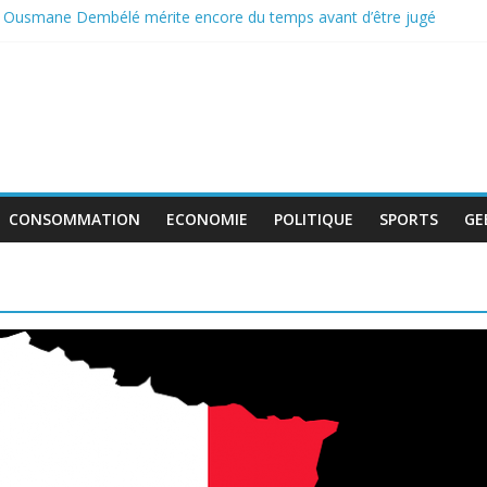
: Ousmane Dembélé mérite encore du temps avant d’être jugé
e incontournable pour la classe politique
 de boycott de l’UEFA, la FIFA maintient son projet d’ouverture aux i
tent au travail avant le match pour la troisième place
 : le déficit français repart à la hausse en mai
CONSOMMATION
ECONOMIE
POLITIQUE
SPORTS
GE