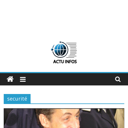
ActuInfos
De
l'actu,
securité
des
infos
:
ActuInfos
!