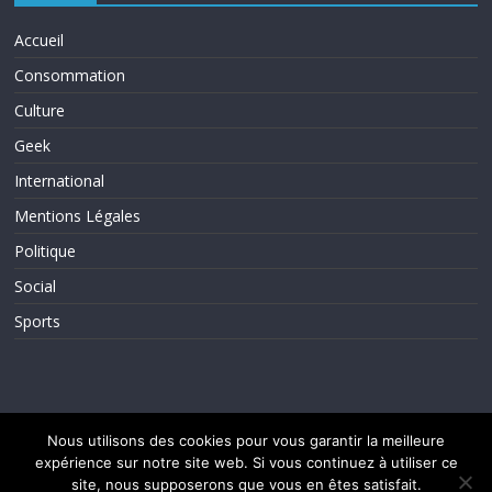
Accueil
Consommation
Culture
Geek
International
Mentions Légales
Politique
Social
Sports
Nous utilisons des cookies pour vous garantir la meilleure
expérience sur notre site web. Si vous continuez à utiliser ce
Copyright © 2026
ActuInfos
. Tous droits réservés.
Theme ColorMag par
ThemeGrill.
. Propulsé par
WordPress
.
site, nous supposerons que vous en êtes satisfait.