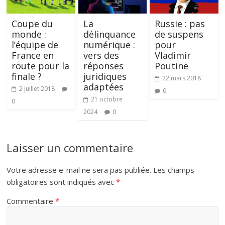
Coupe du
La
Russie : pas
monde :
délinquance
de suspens
l’équipe de
numérique :
pour
France en
vers des
Vladimir
route pour la
réponses
Poutine
finale ?
juridiques
22 mars 2018
adaptées
2 juillet 2018
0
21 octobre
0
2024
0
Laisser un commentaire
Votre adresse e-mail ne sera pas publiée.
Les champs
obligatoires sont indiqués avec
*
Commentaire
*