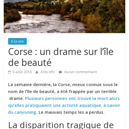
A la une
Corse : un drame sur l’île
de beauté
6 août 2018
Actu Info
Aucun commentaire
La semaine dernière, la Corse, mieux connue sous le
nom de l’île de beauté, a été frappée par un terrible
drame.
Plusieurs personnes ont trouvé la mort alors
qu’elles pratiquaient une activité aquatique, à savoir
du canyoning
. Le mauvais temps les a perdus.
La disparition tragique de