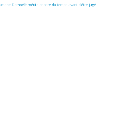
usmane Dembélé mérite encore du temps avant d’être jugé
contournable pour la classe politique
boycott de l’UEFA, la FIFA maintient son projet d’ouverture aux inve
 au travail avant le match pour la troisième place
e déficit français repart à la hausse en mai