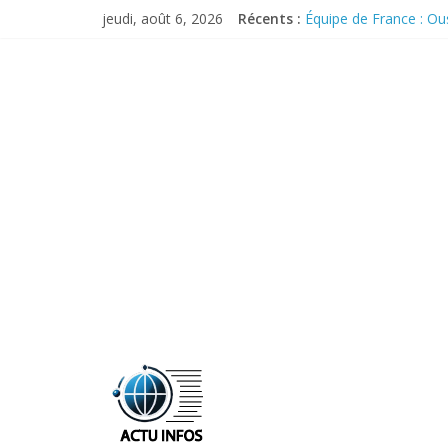
Skip
jeudi, août 6, 2026
Récents :
Équipe de France : O
to
Pourquoi X demeure in
content
Malgré les menaces de 
Les Bleus se remettent
Commerce extérieur : l
ActuInfos
De