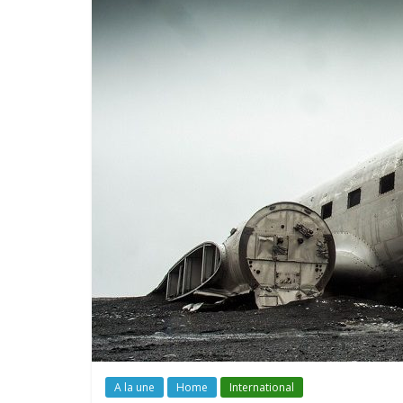
A la une
Home
International