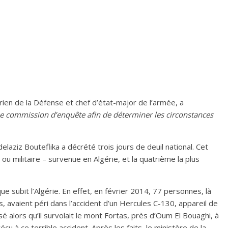
rien de la Défense et chef d’état-major de l’armée, a
e commission d’enquête afin de déterminer les circonstances
elaziz Bouteflika a décrété trois jours de deuil national. Cet
 ou militaire – survenue en Algérie, et la quatrième la plus
e subit l’Algérie. En effet, en février 2014, 77 personnes, là
s, avaient péri dans l’accident d’un Hercules C-130, appareil de
sé alors qu’il survolait le mont Fortas, près d’Oum El Bouaghi, à
u à ce terrible accident. Après les faits, le ministère de la