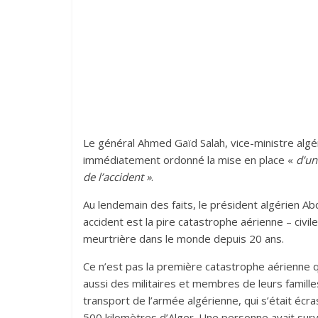
Le général Ahmed Gaïd Salah, vice-ministre algé
immédiatement ordonné la mise en place «
d’un
de l’accident »
.
Au lendemain des faits, le président algérien Abd
accident est la pire catastrophe aérienne – civile
meurtrière dans le monde depuis 20 ans.
Ce n’est pas la première catastrophe aérienne qu
aussi des militaires et membres de leurs famille
transport de l’armée algérienne, qui s’était écra
500 kilomètres d’Alger. Une personne avait survéc