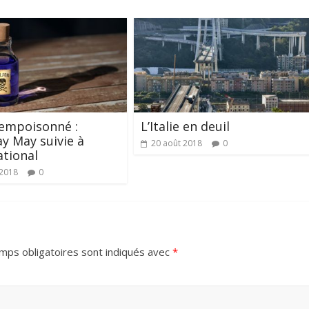
empoisonné :
L’Italie en deuil
y May suivie à
20 août 2018
0
ational
 2018
0
mps obligatoires sont indiqués avec
*