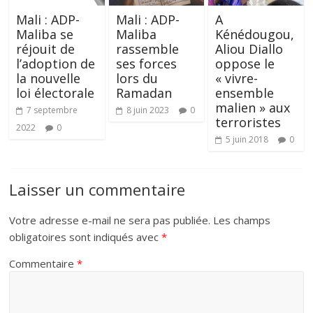
Mali : ADP-
Mali : ADP-
A
Maliba se
Maliba
Kénédougou,
réjouit de
rassemble
Aliou Diallo
l’adoption de
ses forces
oppose le
la nouvelle
lors du
« vivre-
loi électorale
Ramadan
ensemble
malien » aux
7 septembre
8 juin 2023
0
terroristes
2022
0
5 juin 2018
0
Laisser un commentaire
Votre adresse e-mail ne sera pas publiée.
Les champs
obligatoires sont indiqués avec
*
Commentaire
*