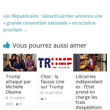
Les Républicains : Gérard Larcher annonce une
« grande convention nationale » en octobre
prochain
→
Vous pourrez aussi aimer
Trump
Choc : la
Librairies
attaqué par
fausse Une
indépendant
Michelle
sur Trump
es : l’Etat
Obama
prend en
13 avril 2016
charge les
15 octobre
0
frais
2016
0
d’expédition