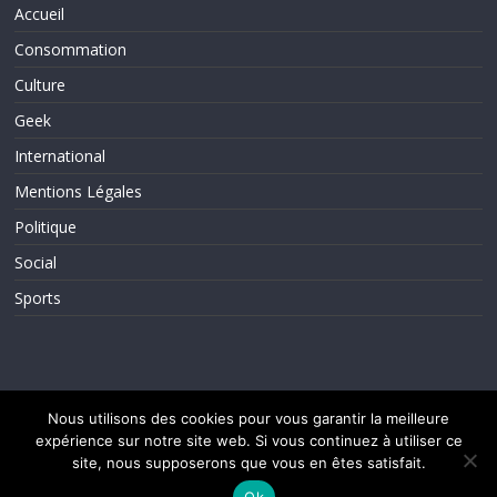
Accueil
Consommation
Culture
Geek
International
Mentions Légales
Politique
Social
Sports
Nous utilisons des cookies pour vous garantir la meilleure
expérience sur notre site web. Si vous continuez à utiliser ce
Copyright © 2026
ActuInfos
. Tous droits réservés.
site, nous supposerons que vous en êtes satisfait.
Theme ColorMag par
ThemeGrill.
. Propulsé par
WordPress
.
Ok