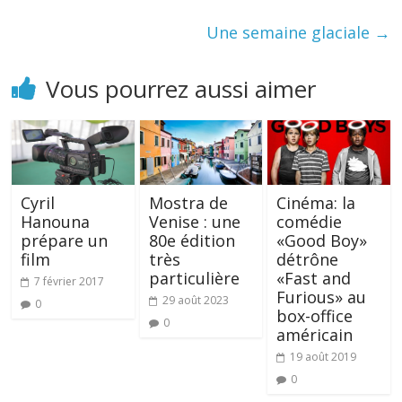
Une semaine glaciale
→
Vous pourrez aussi aimer
Cyril
Mostra de
Cinéma: la
Hanouna
Venise : une
comédie
prépare un
80e édition
«Good Boy»
film
très
détrône
particulière
«Fast and
7 février 2017
Furious» au
29 août 2023
0
box-office
0
américain
19 août 2019
0