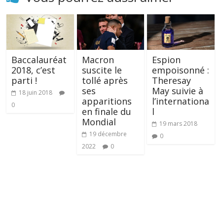
Baccalauréat
Macron
Espion
2018, c’est
suscite le
empoisonné :
parti !
tollé après
Theresay
ses
May suivie à
18 juin 2018
apparitions
l’internationa
0
en finale du
l
Mondial
19 mars 2018
19 décembre
0
2022
0