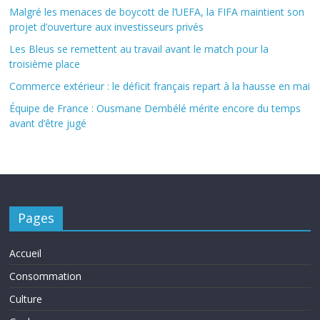
Malgré les menaces de boycott de l’UEFA, la FIFA maintient son
projet d’ouverture aux investisseurs privés
Les Bleus se remettent au travail avant le match pour la
troisième place
Commerce extérieur : le déficit français repart à la hausse en mai
Équipe de France : Ousmane Dembélé mérite encore du temps
avant d’être jugé
Pages
Accueil
Consommation
Culture