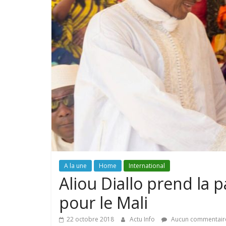
A la une
Home
International
Aliou Diallo prend la 
pour le Mali
22 octobre 2018
Actu Info
Aucun commentair