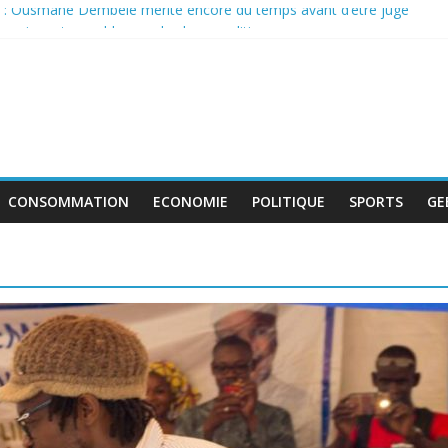
 : Ousmane Dembélé mérite encore du temps avant d’être jugé
re incontournable pour la classe politique
s de boycott de l’UEFA, la FIFA maintient son projet d’ouverture aux 
ttent au travail avant le match pour la troisième place
r : le déficit français repart à la hausse en mai
CONSOMMATION
ECONOMIE
POLITIQUE
SPORTS
GE