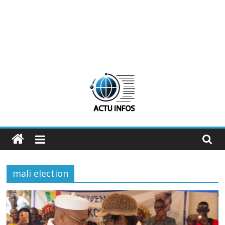
ActuInfos
De
l'actu,
mali election
des
infos
:
ActuInfos
!