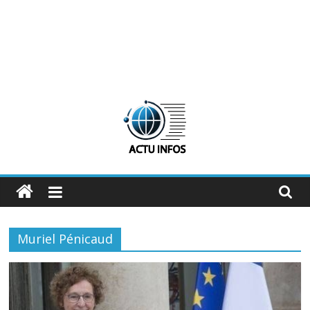
ActuInfos
De
l'actu,
Muriel Pénicaud
des
infos
:
ActuInfos
!