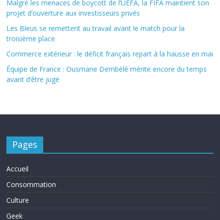
Malgré les menaces de boycott de l’UEFA, la FIFA maintient son
projet d’ouverture aux investisseurs privés
Les Bleus se remettent au travail avant le match pour la
troisième place
Commerce extérieur : le déficit français repart à la hausse en mai
Équipe de France : Ousmane Dembélé mérite encore du temps
avant d’être jugé
Pages
Accueil
Consommation
Culture
Geek