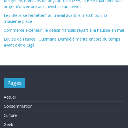
Malgré les menaces de boycott de l’UEFA, la FIFA maintient son
projet d’ouverture aux investisseurs privés
Les Bleus se remettent au travail avant le match pour la
troisième place
Commerce extérieur : le déficit français repart à la hausse en mai
Équipe de France : Ousmane Dembélé mérite encore du temps
avant d’être jugé
Pages
Accueil
Consommation
Culture
Geek