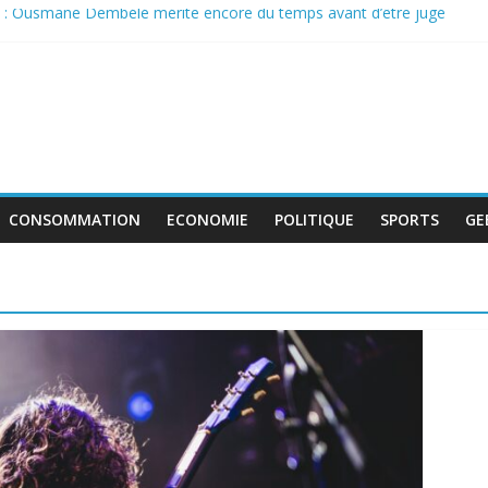
 : Ousmane Dembélé mérite encore du temps avant d’être jugé
re incontournable pour la classe politique
s de boycott de l’UEFA, la FIFA maintient son projet d’ouverture aux 
ttent au travail avant le match pour la troisième place
r : le déficit français repart à la hausse en mai
CONSOMMATION
ECONOMIE
POLITIQUE
SPORTS
GE