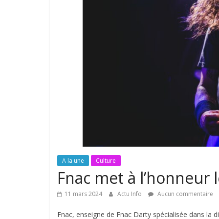
A la une
Culture
Fnac met à l’honneur 
11 mars 2024
Actu Info
Aucun commentaire
Fnac, enseigne de Fnac Darty spécialisée dans la di