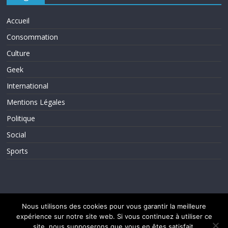
Accueil
Consommation
Culture
Geek
International
Mentions Légales
Politique
Social
Sports
Nous utilisons des cookies pour vous garantir la meilleure
expérience sur notre site web. Si vous continuez à utiliser ce
Copyright © 2026
ActuInfos
. Tous droits réservés.
site, nous supposerons que vous en êtes satisfait.
Theme ColorMag par
ThemeGrill.
. Propulsé par
WordPress
.