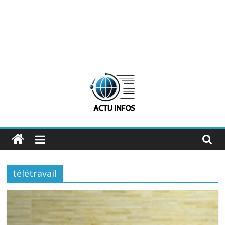
ActuInfos
De
l'actu,
télétravail
des
infos
:
ActuInfos
!