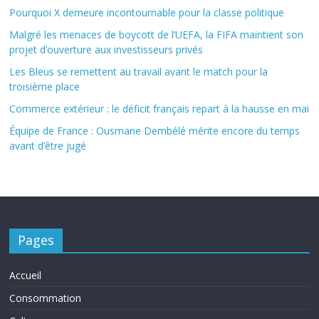
Pourquoi X demeure incontournable pour la classe politique
Malgré les menaces de boycott de l’UEFA, la FIFA maintient son
projet d’ouverture aux investisseurs privés
Les Bleus se remettent au travail avant le match pour la
troisième place
Commerce extérieur : le déficit français repart à la hausse en mai
Équipe de France : Ousmane Dembélé mérite encore du temps
avant d’être jugé
Pages
Accueil
Consommation