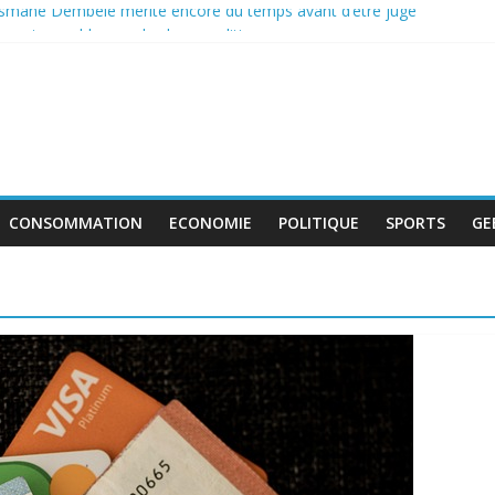
usmane Dembélé mérite encore du temps avant d’être jugé
contournable pour la classe politique
boycott de l’UEFA, la FIFA maintient son projet d’ouverture aux inve
 au travail avant le match pour la troisième place
e déficit français repart à la hausse en mai
CONSOMMATION
ECONOMIE
POLITIQUE
SPORTS
GE