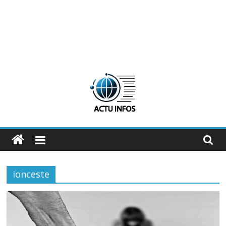
ActuInfos
De
l'actu,
ionceste
des
infos
:
ActuInfos
!