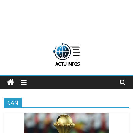
ActuInfos
De
l'actu,
CAN
des
infos
:
ActuInfos
!