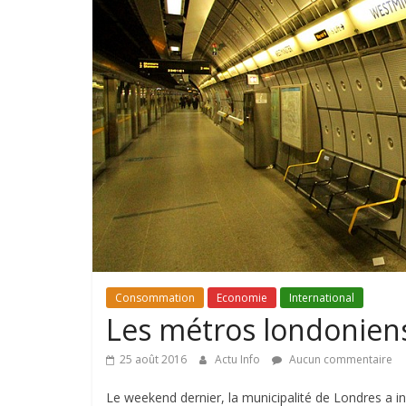
Consommation
Economie
International
Les métros londoniens
25 août 2016
Actu Info
Aucun commentaire
Le weekend dernier, la municipalité de Londres a 