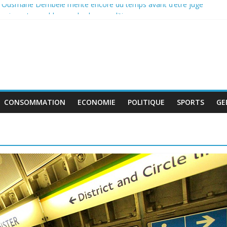
: Ousmane Dembélé mérite encore du temps avant d’être jugé
e incontournable pour la classe politique
 de boycott de l’UEFA, la FIFA maintient son projet d’ouverture aux i
tent au travail avant le match pour la troisième place
 : le déficit français repart à la hausse en mai
CONSOMMATION
ECONOMIE
POLITIQUE
SPORTS
GE