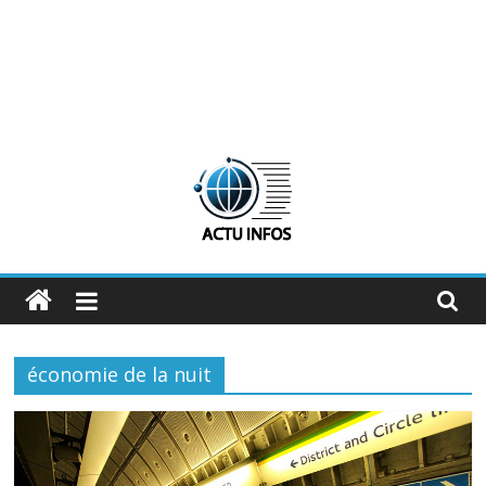
ActuInfos
De
l'actu,
économie de la nuit
des
infos
:
ActuInfos
!