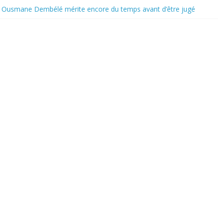
: Ousmane Dembélé mérite encore du temps avant d’être jugé
e incontournable pour la classe politique
 de boycott de l’UEFA, la FIFA maintient son projet d’ouverture aux i
tent au travail avant le match pour la troisième place
 : le déficit français repart à la hausse en mai