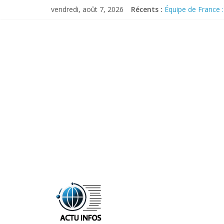
Skip
vendredi, août 7, 2026
Récents :
Équipe de France 
to
Pourquoi X demeur
content
Malgré les menaces
Les Bleus se remet
Commerce extérieur
ActuInfos
De