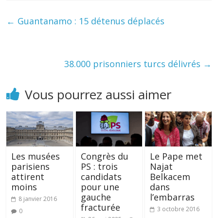
←
Guantanamo : 15 détenus déplacés
38.000 prisonniers turcs délivrés
→
Vous pourrez aussi aimer
Les musées
Congrès du
Le Pape met
parisiens
PS : trois
Najat
attirent
candidats
Belkacem
moins
pour une
dans
gauche
l’embarras
8 janvier 2016
fracturée
3 octobre 2016
0