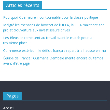
Articles récents
Pourquoi X demeure incontournable pour la classe politique
Malgré les menaces de boycott de l’UEFA, la FIFA maintient son
projet d’ouverture aux investisseurs privés
Les Bleus se remettent au travail avant le match pour la
troisième place
Commerce extérieur : le déficit français repart à la hausse en mai
Équipe de France : Ousmane Dembélé mérite encore du temps
avant d’être jugé
Pages
Accueil