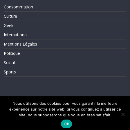
Consommation
Culture
Geek
International
Mentions Légales
Politique
Social
Sports
Nous utilisons des cookies pour vous garantir la meilleure
expérience sur notre site web. Si vous continuez à utiliser ce
Copyright © 2026
ActuInfos
. Tous droits réservés.
Theme ColorMag par
ThemeGrill.
. Propulsé par
WordPress
.
site, nous supposerons que vous en êtes satisfait.
Ok