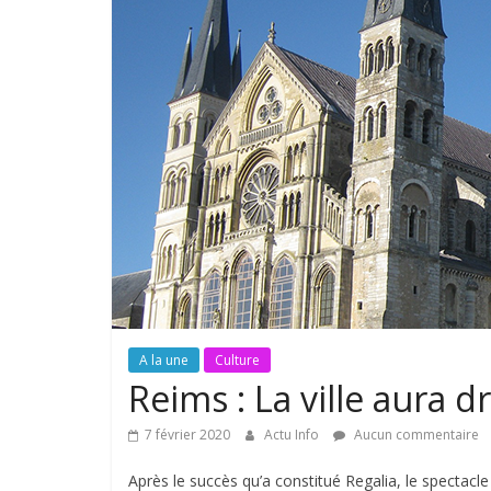
A la une
Culture
Reims : La ville aura dr
7 février 2020
Actu Info
Aucun commentaire
Après le succès qu’a constitué Regalia, le spectacle