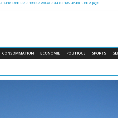
usmane Dembélé mérite encore du temps avant d’être jugé
contournable pour la classe politique
boycott de l’UEFA, la FIFA maintient son projet d’ouverture aux inve
 au travail avant le match pour la troisième place
e déficit français repart à la hausse en mai
CONSOMMATION
ECONOMIE
POLITIQUE
SPORTS
GE