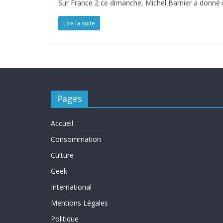
Sur France 2 ce dimanche, Michel Barnier a donné u
Lire la suite
Pages
Accueil
Consommation
Culture
Geek
International
Mentions Légales
Politique