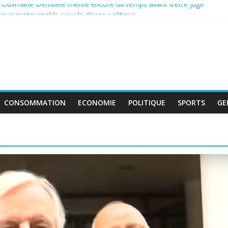
: Ousmane Dembélé mérite encore du temps avant d’être jugé
e incontournable pour la classe politique
 de boycott de l’UEFA, la FIFA maintient son projet d’ouverture aux i
tent au travail avant le match pour la troisième place
 : le déficit français repart à la hausse en mai
CONSOMMATION
ECONOMIE
POLITIQUE
SPORTS
GE