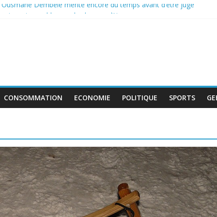
: Ousmane Dembélé mérite encore du temps avant d’être jugé
e incontournable pour la classe politique
 de boycott de l’UEFA, la FIFA maintient son projet d’ouverture aux i
tent au travail avant le match pour la troisième place
 : le déficit français repart à la hausse en mai
CONSOMMATION
ECONOMIE
POLITIQUE
SPORTS
GE