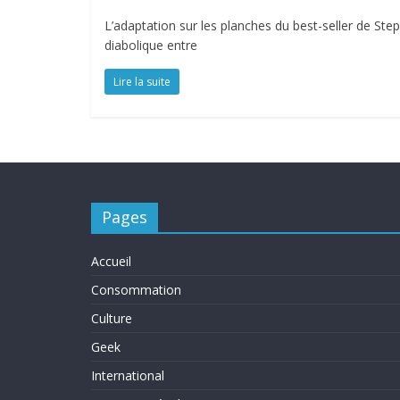
L’adaptation sur les planches du best-seller de Ste
diabolique entre
Lire la suite
Pages
Accueil
Consommation
Culture
Geek
International