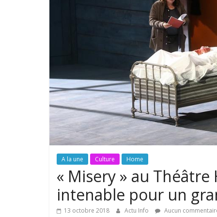
A la une
Culture
Home
« Misery » au Théâtre
intenable pour un gra
13 octobre 2018
Actu Info
Aucun commentair