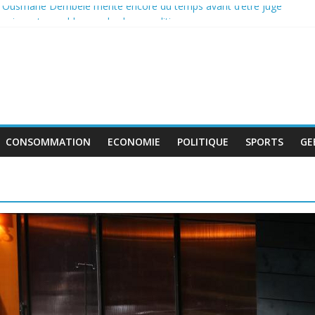
: Ousmane Dembélé mérite encore du temps avant d’être jugé
e incontournable pour la classe politique
 de boycott de l’UEFA, la FIFA maintient son projet d’ouverture aux i
tent au travail avant le match pour la troisième place
 : le déficit français repart à la hausse en mai
CONSOMMATION
ECONOMIE
POLITIQUE
SPORTS
GE