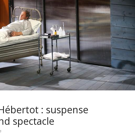
 Hébertot : suspense
nd spectacle
e