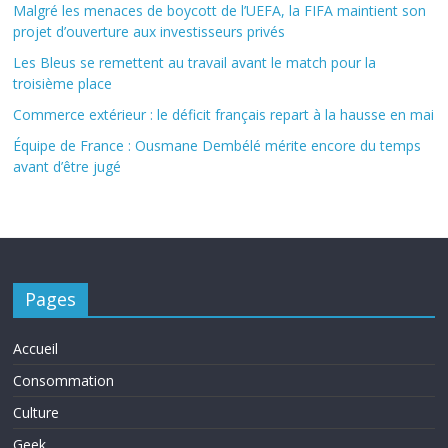
Malgré les menaces de boycott de l’UEFA, la FIFA maintient son
projet d’ouverture aux investisseurs privés
Les Bleus se remettent au travail avant le match pour la
troisième place
Commerce extérieur : le déficit français repart à la hausse en mai
Équipe de France : Ousmane Dembélé mérite encore du temps
avant d’être jugé
Pages
Accueil
Consommation
Culture
Geek