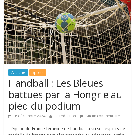
A la une
Sports
Handball : Les Bleues
battues par la Hongrie au
pied du podium
16 décembre 2024
La redaction
Aucun commentaire
L’équipe de France féminine de handball a vu ses espoirs de