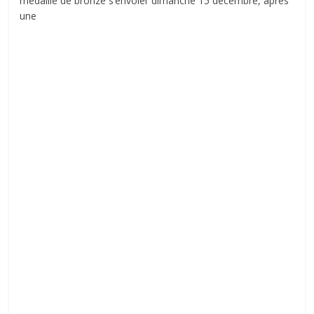
médaille de bronze s’envoler dimanche 15 décembre, après
une