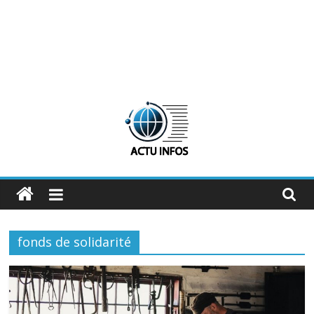
ActuInfos
De
l'actu,
fonds de solidarité
des
infos
:
ActuInfos
!