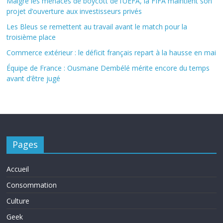
Malgré les menaces de boycott de l’UEFA, la FIFA maintient son
projet d’ouverture aux investisseurs privés
Les Bleus se remettent au travail avant le match pour la
troisième place
Commerce extérieur : le déficit français repart à la hausse en mai
Équipe de France : Ousmane Dembélé mérite encore du temps
avant d’être jugé
Pages
Accueil
Consommation
Culture
Geek