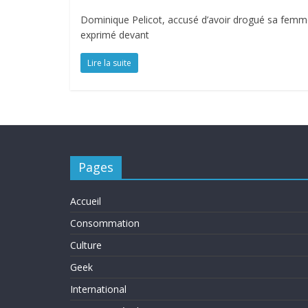
Dominique Pelicot, accusé d’avoir drogué sa femme
exprimé devant
Lire la suite
Pages
Accueil
Consommation
Culture
Geek
International