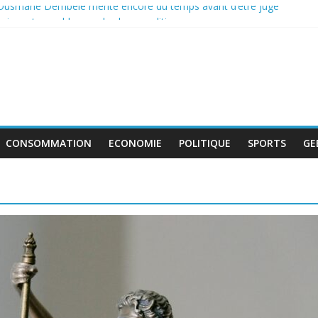
 Ousmane Dembélé mérite encore du temps avant d’être jugé
incontournable pour la classe politique
de boycott de l’UEFA, la FIFA maintient son projet d’ouverture aux in
ent au travail avant le match pour la troisième place
: le déficit français repart à la hausse en mai
CONSOMMATION
ECONOMIE
POLITIQUE
SPORTS
GE