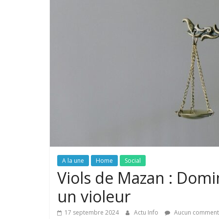
A la une
Home
Social
Viols de Mazan : Domin
un violeur
17 septembre 2024
Actu Info
Aucun comment