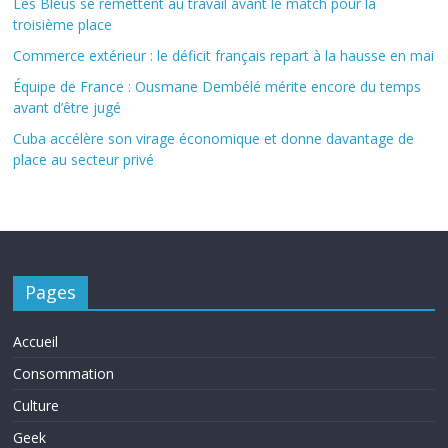
Les Bleus se remettent au travail avant le match pour la
troisième place
Commerce extérieur : le déficit français repart à la hausse en mai
Équipe de France : Ousmane Dembélé mérite encore du temps
avant d’être jugé
Cuba accélère son virage économique et donne davantage de
place au secteur privé
Pages
Accueil
Consommation
Culture
Geek