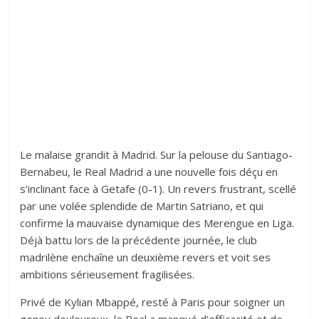
Le malaise grandit à Madrid. Sur la pelouse du Santiago-
Bernabeu, le Real Madrid a une nouvelle fois déçu en
s’inclinant face à Getafe (0-1). Un revers frustrant, scellé
par une volée splendide de Martin Satriano, et qui
confirme la mauvaise dynamique des Merengue en Liga.
Déjà battu lors de la précédente journée, le club
madrilène enchaîne un deuxième revers et voit ses
ambitions sérieusement fragilisées.
Privé de Kylian Mbappé, resté à Paris pour soigner un
genou douloureux, le Real a manqué d’efficacité et de