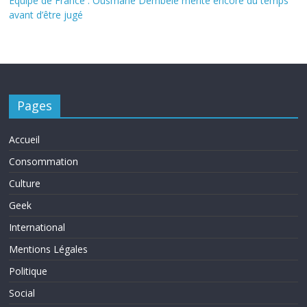
Équipe de France : Ousmane Dembélé mérite encore du temps
avant d’être jugé
Pages
Accueil
Consommation
Culture
Geek
International
Mentions Légales
Politique
Social