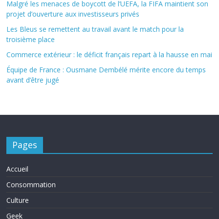
Malgré les menaces de boycott de l’UEFA, la FIFA maintient son
projet d’ouverture aux investisseurs privés
Les Bleus se remettent au travail avant le match pour la
troisième place
Commerce extérieur : le déficit français repart à la hausse en mai
Équipe de France : Ousmane Dembélé mérite encore du temps
avant d’être jugé
Pages
Accueil
Consommation
Culture
Geek