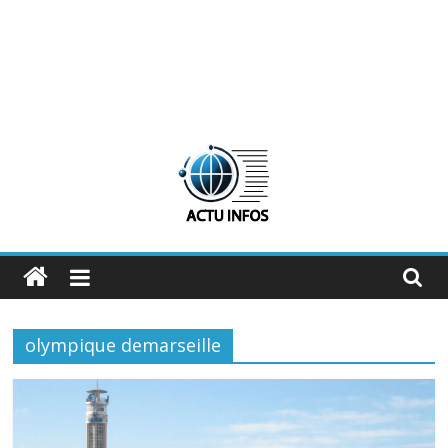
ActuInfos
De
l'actu,
olympique demarseille
des
infos
:
ActuInfos
!