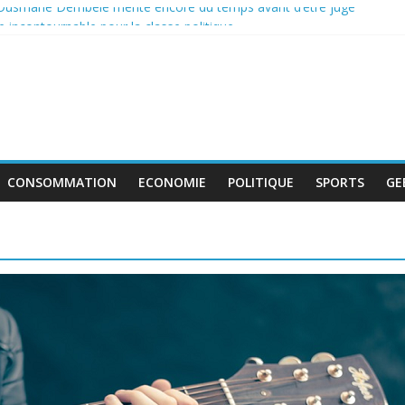
 Ousmane Dembélé mérite encore du temps avant d’être jugé
incontournable pour la classe politique
de boycott de l’UEFA, la FIFA maintient son projet d’ouverture aux in
ent au travail avant le match pour la troisième place
: le déficit français repart à la hausse en mai
CONSOMMATION
ECONOMIE
POLITIQUE
SPORTS
GE