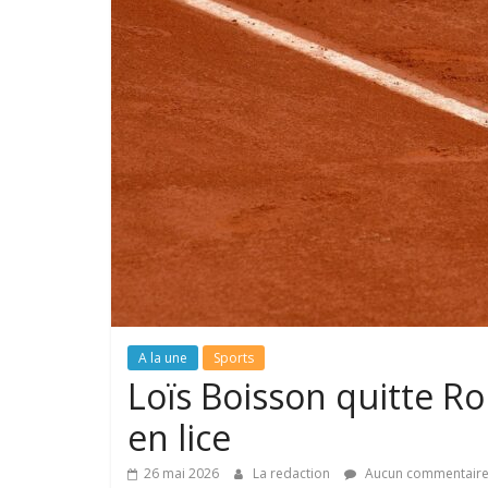
A la une
Sports
Loïs Boisson quitte R
en lice
26 mai 2026
La redaction
Aucun commentair