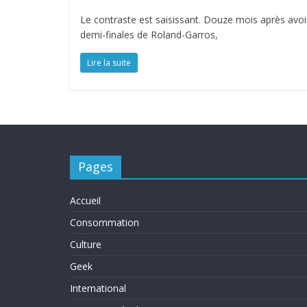
Le contraste est saisissant. Douze mois après avoir
demi-finales de Roland-Garros,
Lire la suite
Pages
Accueil
Consommation
Culture
Geek
International