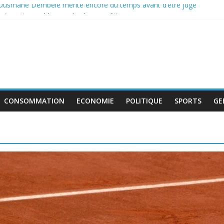
 Ousmane Dembélé mérite encore du temps avant d’être jugé
incontournable pour la classe politique
de boycott de l’UEFA, la FIFA maintient son projet d’ouverture aux in
ent au travail avant le match pour la troisième place
: le déficit français repart à la hausse en mai
CONSOMMATION
ECONOMIE
POLITIQUE
SPORTS
GE