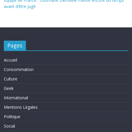
Équipe de France : Ousmane Dembélé mérite encore du temps
avant d’être jugé
Pages
Accueil
Consommation
Culture
Geek
International
Mentions Légales
Politique
Social