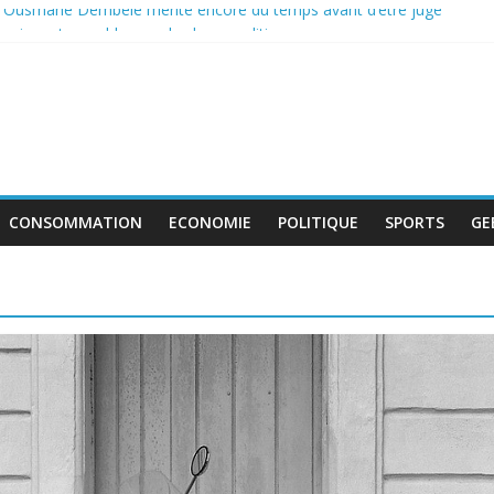
: Ousmane Dembélé mérite encore du temps avant d’être jugé
e incontournable pour la classe politique
 de boycott de l’UEFA, la FIFA maintient son projet d’ouverture aux i
tent au travail avant le match pour la troisième place
 : le déficit français repart à la hausse en mai
CONSOMMATION
ECONOMIE
POLITIQUE
SPORTS
GE