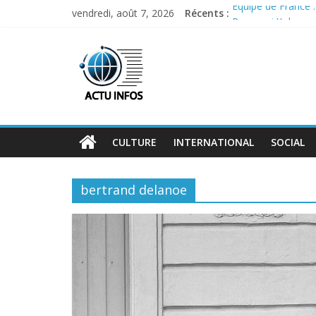
Skip
Équipe de France 
vendredi, août 7, 2026
Récents :
to
Pourquoi X demeur
content
Malgré les menaces
ActuInfos
Les Bleus se remet
Commerce extérieur
De
l'actu,
des
infos
CULTURE
INTERNATIONAL
SOCIAL
:
ActuInfos
!
bertrand delanoe